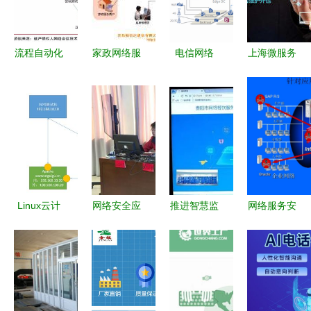
艺商贸为例
务
键一步与持
棋
久挑战
流程自动化
家政网络服
电信网络
上海微服务
与专业人才
务中心解决
变革在即，
产品库 一
培养 科技
方案全解析
服务升级
站式解决方
赋能与人力
标准、价
案的价格、
资本的长期
格、种类及
图片与厂家
博弈
供应商推荐
信息
Linux云计
网络安全应
推进智慧监
网络服务安
算之网络服
急演练，我
管 守护舌
全 构筑数
务 DNS域
们在行动！
尖安全——
字世界的防
名系统服务
——筑牢网
贵阳市网络
护屏障
深度解析
络服务安全
餐饮监管效
防线
果展播