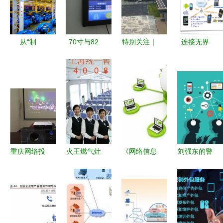
从“制
70寸与82
特别关注｜
连接无界
造”到“智造”
寸网络液晶
邀您共赴一
PTT、POC
南高齿携手
广告机 低
场与众不同
与手机对讲
锐捷打
价促销背后
的“品质之
网络服务的
造“智能工
的商机与选
旅”——探
创新融合与
厂”新标杆
择策略
索网络服务
应用前景
的卓越之道
重庆网络投
火王燃气灶
《网络信息
刘强东的警
影电视安装
售后服务指
内容生态治
醒 网络服
价位及知名
南 厂家维
理规定》出
务巨头若失
厂家介绍
修、收费标
台 遏制网
掌控权，或
——以英博
准与网络服
络暴力的关
成资本转手