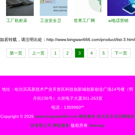
工厂机柜采
工业安全卫
世界工厂网
ai电话营销
购指南 实
士 从车间
B2B服务 引
机器人哪家
景应用、类
隔离网到机
领未来服务
公司的好用
如若转载，请注明出处：http://www.bingwan666.com/product/list-3.html
型区别与价
器人防护
业发展的网
第一页
上一页
1
2
3
4
5
下一页
格解析
网，构筑现
络服务新方
代化工厂的
向
坚实屏障
地址：哈尔滨高新技术产业开发区科技创新城创新创业广场14号楼（明
月街236号）火炬电子大厦301-263室
电话：1369960**
Copyright © 2026
www.bingwan666.com
网络服务
哈尔滨市冰玩网络科
技有限公司
网络服务
版权所有
Sitemap